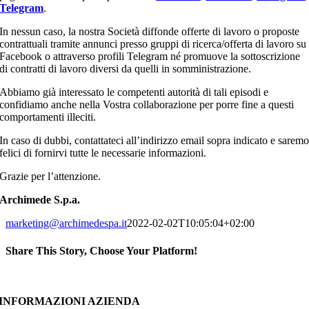
Telegram
.
In nessun caso, la nostra Società diffonde offerte di lavoro o proposte
contrattuali tramite annunci presso gruppi di ricerca/offerta di lavoro su
Facebook o attraverso profili Telegram né promuove la sottoscrizione
di contratti di lavoro diversi da quelli in somministrazione.
Abbiamo già interessato le competenti autorità di tali episodi e
confidiamo anche nella Vostra collaborazione per porre fine a questi
comportamenti illeciti.
In caso di dubbi, contattateci all’indirizzo email sopra indicato e sarem
felici di fornirvi tutte le necessarie informazioni.
Grazie per l’attenzione.
Archimede S.p.a.
marketing@archimedespa.it
2022-02-02T10:05:04+02:00
Share This Story, Choose Your Platform!
Facebook
X
Reddit
LinkedIn
WhatsApp
Tumblr
Pinterest
Vk
Xing
Email
INFORMAZIONI AZIENDA