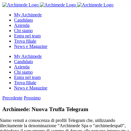
Salta
al
My Archimede
contenuto
Candidato
Azienda
Chi siamo
Entra nel team
Trova filiale
News e Magazine
My Archimede
Candidato
Azienda
Chi siamo
Entra nel team
Trova filiale
News e Magazine
Precedente
Prossimo
Archimede: Nuova Truffa Telegram
Siamo venuti a conoscenza di profili Telegram che, utilizzando
illecitamente la denominazione “Archimede Spa o “archimedespa0”,
richiedono il versamento di somme di denaro alle persone interessate a