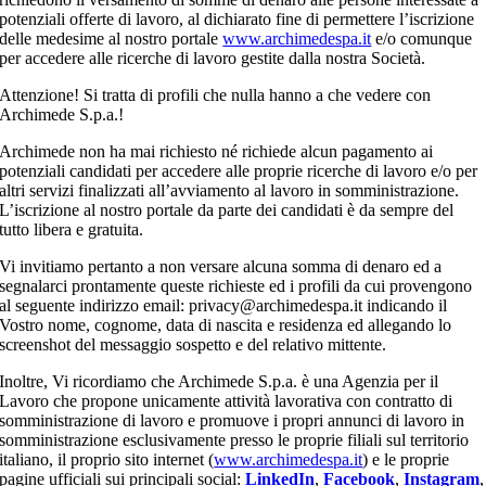
potenziali offerte di lavoro, al dichiarato fine di permettere l’iscrizione
delle medesime al nostro portale
www.archimedespa.it
e/o comunque
per accedere alle ricerche di lavoro gestite dalla nostra Società.
Attenzione! Si tratta di profili che nulla hanno a che vedere con
Archimede S.p.a.!
Archimede non ha mai richiesto né richiede alcun pagamento ai
potenziali candidati per accedere alle proprie ricerche di lavoro e/o per
altri servizi finalizzati all’avviamento al lavoro in somministrazione.
L’iscrizione al nostro portale da parte dei candidati è da sempre del
tutto libera e gratuita.
Vi invitiamo pertanto a non versare alcuna somma di denaro ed a
segnalarci prontamente queste richieste ed i profili da cui provengono
al seguente indirizzo email: privacy@archimedespa.it indicando il
Vostro nome, cognome, data di nascita e residenza ed allegando lo
screenshot del messaggio sospetto e del relativo mittente.
Inoltre, Vi ricordiamo che Archimede S.p.a. è una Agenzia per il
Lavoro che propone unicamente attività lavorativa con contratto di
somministrazione di lavoro e promuove i propri annunci di lavoro in
somministrazione esclusivamente presso le proprie filiali sul territorio
italiano, il proprio sito internet (
www.archimedespa.it
) e le proprie
pagine ufficiali sui principali social:
LinkedIn
,
Facebook
,
Instagram
,