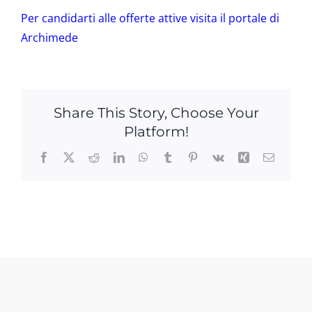
Per candidarti alle offerte attive visita il portale di
Archimede
Share This Story, Choose Your
Platform!
Facebook
X
Reddit
LinkedIn
WhatsApp
Tumblr
Pinterest
Vk
Xing
Email