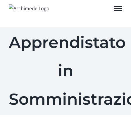
Salta
al
contenuto
Apprendistato
in
Somministrazi